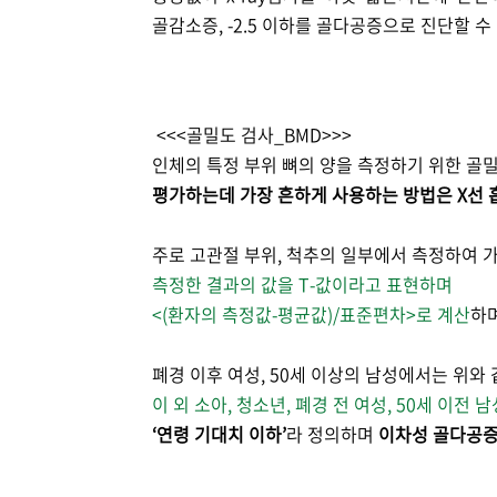
골감소증, -2.5 이하를 골다공증으로 진단할 수
<<<골밀도 검사_BMD>>>
인체의 특정 부위 뼈의 양을 측정하기 위한 골
평가하는데
가장 흔하게 사용하는 방법은 X선 
주로 고관절 부위, 척추의 일부에서 측정하여
가
측정한 결과의 값을 T-값이라고 표현하며
<(환자의 측정값-평균값)/표준편차>로
계산
하
폐경 이후 여성, 50세 이상의 남성에서는
위와 
이 외 소아, 청소년, 폐경 전 여성,
50세 이전 
‘연령 기대치 이하’
라 정의하며
이차성
골다공증