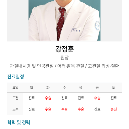
강정훈
원장
관절내시경 및 인공관절 / 어깨·발목 관절 / 고관절 외상·질환
진료일정
요일
월
화
수
목
금
토
오전
진료
수술
진료
진료
수술
진료
오후
진료
수술
수술
수술
진료
휴진
학력 및 경력