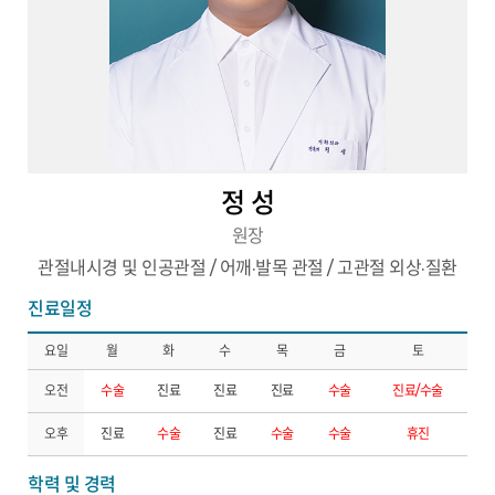
정 성
원장
관절내시경 및 인공관절 / 어깨·발목 관절 / 고관절 외상·질환
진료일정
요일
월
화
수
목
금
토
오전
수술
진료
진료
진료
수술
진료/수술
오후
진료
수술
진료
수술
수술
휴진
학력 및 경력