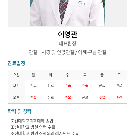
이영관
대표원장
관절내시경 및 인공관절 / 어깨·무릎 관절
진료일정
요일
월
화
수
목
금
토
오전
진료
진료
수술
수술
진료
진료
오후
수술
진료
수술
진료
수술
휴진
학력 및 경력
조선대학교의과대학 졸업
조선대학교 병원 인턴 수료
조선대학교 병원 정형외과 레지던트 수료