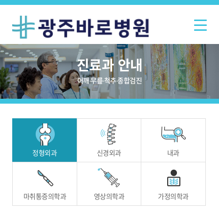
진료과 안내
어깨·무릎·척추·종합검진
정형외과
신경외과
내과
마취통증의학과
영상의학과
가정의학과